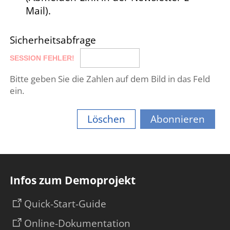
wird (Abo-Themen).
Mail).
Bitte beachten, daß auch beim
Abmelden die Möglichkeit
Sicherheitsabfrage
gegeben wird, entweder
komplett aus einem Verteiler
oder nur von bestimmten
Bitte geben Sie die Zahlen auf dem Bild in das Feld
Themen abgemeldet werden
ein.
kann.
Löschen
Abonnieren
Infos zum Demoprojekt
Aktuelle Meldungen
Unternehmensmeldungen
Quick-Start-Guide
Online-Dokumentation