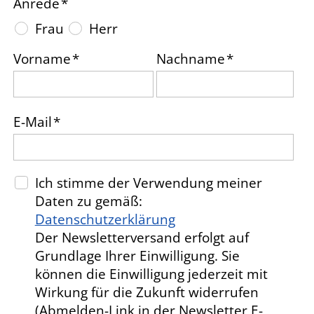
Anrede
*
Frau
Herr
Vorname
*
Nachname
*
E-Mail
*
Ich stimme der Verwendung meiner
Daten zu gemäß:
Hinweis
Datenschutzerklärung
Der Newsletterversand erfolgt auf
Das versteckte Feld
Grundlage Ihrer Einwilligung. Sie
"hasSubscriptions" auf den Wert
können die Einwilligung jederzeit mit
1 setzen, damit die Auswahl der
Wirkung für die Zukunft widerrufen
Newsletterthemen verwendet
(Abmelden-Link in der Newsletter E-